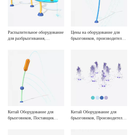
Распылительное оборудование
Цены на оборудование для
для разбрызгивания,
брызговиков, производители
Китайский торговец
оборудования для
оборудованием для
брызговиков
разбрызгивания
Китай Оборудование для
Китай Оборудование для
брызговиков, Поставщик
брызговиков, Производители
оборудования для игровых
оборудования для
площадок для брызг
брызговиков