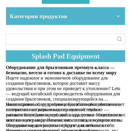
Категории продуктов
Splash Pad Equipment
Оборудование для брызговиков премиум-класса —
безопасно, весело и готово к доставке по всему миру
Ищете надежное и экономичное оборудование для
создания брызговиков, которое доставит массу
удовольствия и при этом не приведет к утоплению? Letu
— ведущий китайский производитель оборудования для
создания брызговиков, специализирующийся на
инновационных, не требующих особого обслуживания и
Наше игровое оборудование с брызговиками обеспечивает
полностью настраиваемых игровых системах с
интерактивные игры в воде на нулевой глубине —
распылителем для парков, школ, курортов и общественных
никаких бассейнов и глубокой воды, только безопасное и
мест по всему миру. Независимо от того, покупаете ли вы
освежающее развлечение на нескользящих поверхностях.
оборудование для защиты от брызг для небольшого
Основные характеристики продукта включают в себя:
детского сада или большой общественной площади, мы
Наземные опрыскиватели, арочные форсунки,