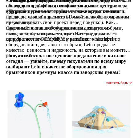
• Быстрая окупаемость инвестиций:
• Жилые комплексы:
По запросу мы предлагаем подробные цены на
Повысьте стоимость недвижимости
Генератор высокого
пешеходного трафика для парков, торговых центров и
с помощью удобств для семейного отдыха
оборудование для брызговиков в зависимости от размера,
курортов
• Туристические достопримечательности и кемпинги:
функций и уровня настройки, а также предоставляем
Повысьте удовлетворенность гостей и сократите время
предварительный просмотр 3D-макета, чтобы помочь вам
пребывания
визуализировать свой проект перед покупкой. Как
надежный поставщик оборудования для игровых
Сравниваете ли вы оборудование для защиты от брызг,
площадок с брызговиками, мы также поддерживаем
выставленное на продажу через Интернет, или
сотрудничество OEM/ODM и решения «white label».
приобретаете его напрямую у китайского эксперта по
оборудованию для защиты от брызг, Letu предлагает
качество, ценность и надежность, на которые вы можете
рассчитывать.
Получите бесплатное ценовое предложение и каталог
сегодня — узнайте, почему покупатели по всему миру
выбирают Letu в качестве оборудования для
брызговиков премиум-класса по заводским ценам!
показать больше